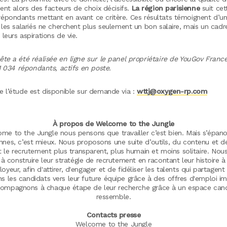
nent alors des facteurs de choix décisifs.
La région parisienne
suit ce
répondants mettant en avant ce critère. Ces résultats témoignent d’un
 les salariés ne cherchent plus seulement un bon salaire, mais un cadr
leurs aspirations de vie.
te a été réalisée en ligne sur le panel propriétaire de YouGov France.
 1 034 répondants, actifs en poste.
e l’étude est disponible sur demande via :
wttj@oxygen-rp.com
À propos de Welcome to the Jungle
e to the Jungle nous pensons que travailler c’est bien. Mais s’épano
nes, c’est mieux. Nous proposons une suite d’outils, du contenu et d
t le recrutement plus transparent, plus humain et moins solitaire. Nous
 à construire leur stratégie de recrutement en racontant leur histoire à 
eur, afin d'attirer, d'engager et de fidéliser les talents qui partagent 
s les candidats vers leur future équipe grâce à des offres d'emploi im
compagnons à chaque étape de leur recherche grâce à un espace candi
ressemble.
Contacts presse
Welcome to the Jungle