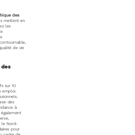
phique des
iés mettent en
ez les
ix
es
ncontournable,
qualité de vie
h des
fs sur 10
n emploi.
ssionnels.
esse des
endance à
ve également
verse,
s le Nord-
daires pour
du cadre de