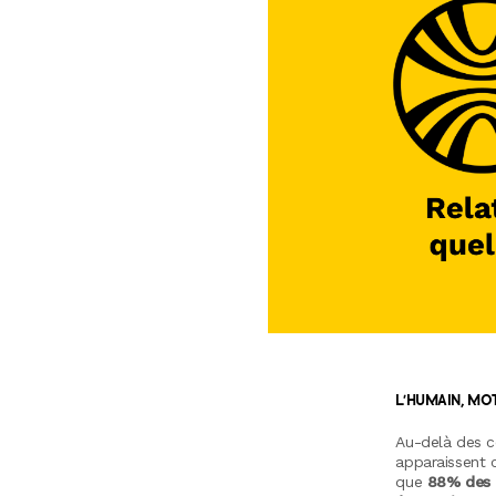
L'HUMAIN, MO
Au-delà des co
apparaissent c
que
88% des a