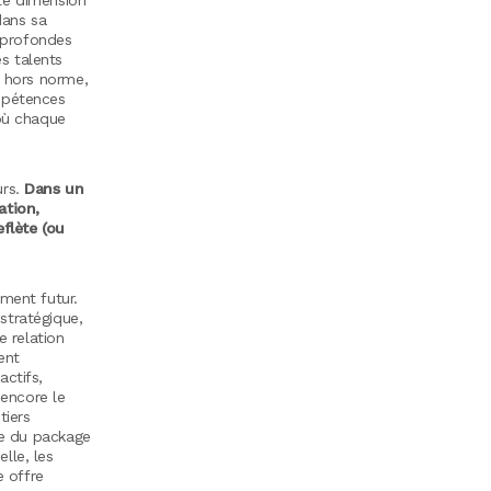
dans sa
s profondes
s talents
n hors norme,
mpétences
 où chaque
urs.
Dans un
ation,
eflète (ou
ment futur.
stratégique,
e relation
ent
actifs,
 encore le
tiers
le du package
lle, les
e offre