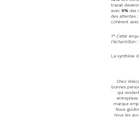
travail devien
avec
9%
des 
des attentes :
cohérent avec 
1* Cette enquê
l’échantillon:
La synthèse d
Chez Welcom
bonnes person
qui renden
entreprises
marque employ
Nous guidon
nous les ac