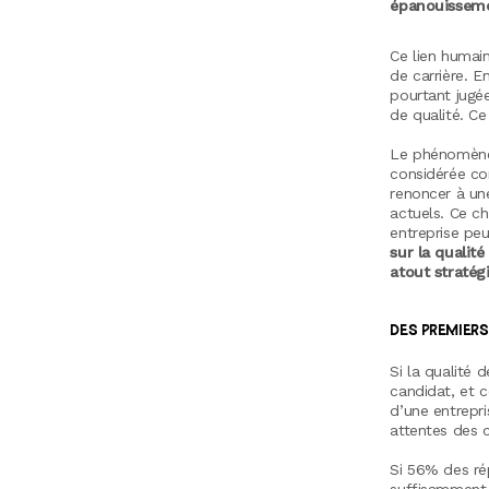
épanouisseme
Ce lien humain
de carrière. E
pourtant jugée
de qualité. Ce
Le phénomène 
considérée co
renoncer à un
actuels. Ce ch
entreprise peu
sur la qualit
atout straté
DES PREMIERS
Si la qualité 
candidat, et c
d’une entrepri
attentes des c
Si 56% des ré
suffisamment 