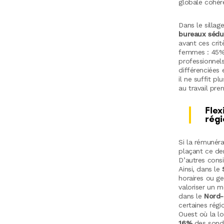
globale cohér
Dans le sillag
bureaux sédui
avant ces cri
femmes : 45% d
professionnel
différenciées 
il ne suffit pl
au travail pre
Flex
régi
Si la rémunéra
plaçant ce der
D’autres cons
Ainsi, dans le
horaires ou g
valoriser un m
dans le
Nord-
certaines régi
Ouest où la lo
16%
des sondés