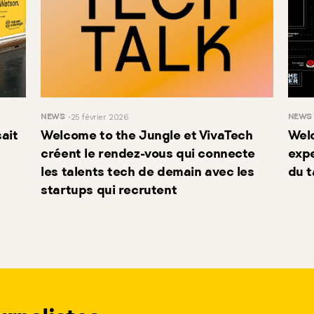
NEWS
25 février 2026
NEWS
ait
Welcome to the Jungle et VivaTech
Wel
créent le rendez-vous qui connecte
expe
les talents tech de demain avec les
du t
startups qui recrutent