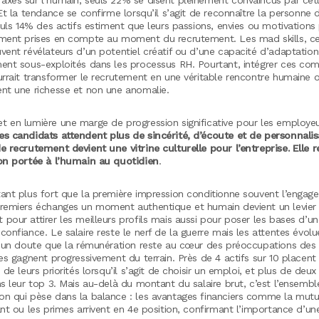
 Et la tendance se confirme lorsqu’il s’agit de reconnaître la personne 
seuls 14% des actifs estiment que leurs passions, envies ou motivation
ement prises en compte au moment du recrutement. Les mad skills, ce
vent révélateurs d’un potentiel créatif ou d’une capacité d’adaptatio
ment sous-exploités dans les processus RH. Pourtant, intégrer ces co
ourrait transformer le recrutement en une véritable rencontre humaine
ent une richesse et non une anomalie.
t en lumière une marge de progression significative pour les employe
es candidats attendent plus de sincérité, d’écoute et de personnalis
e recrutement devient une vitrine culturelle pour l’entreprise. Elle r
ion portée à l’humain au quotidien
.
tant plus fort que la première impression conditionne souvent l’engage
premiers échanges un moment authentique et humain devient un levier 
pour attirer les meilleurs profils mais aussi pour poser les bases d’un
confiance. Le salaire reste le nerf de la guerre mais les attentes évolu
aucun doute que la rémunération reste au cœur des préoccupations des 
res gagnent progressivement du terrain. Près de 4 actifs sur 10 placent
 de leurs priorités lorsqu’il s’agit de choisir un emploi, et plus de deux 
ns leur top 3. Mais au-delà du montant du salaire brut, c’est l’ensemb
on qui pèse dans la balance : les avantages financiers comme la mutue
ant ou les primes arrivent en 4e position, confirmant l’importance d’un