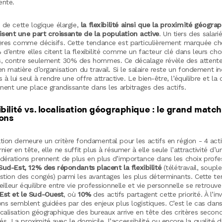
ente.
e de cette logique élargie,
la flexibilité ainsi que la proximité géogra
sent une part croissante de la population active
. Un tiers des salar
tères comme décisifs. Cette tendance est particulièrement marquée ch
’entre elles citent la flexibilité comme un facteur clé dans leurs cho
s, contre seulement 30% des hommes. Ce décalage révèle des attent
en matière d’organisation du travail. Si le salaire reste un fondement i
us à lui seul à rendre une offre attractive. Le bien-être, l’équilibre et la 
nnent une place grandissante dans les arbitrages des actifs.
ibilité vs. localisation géographique : le grand matc
ons
tion demeure un critère fondamental pour les actifs en région - 4 acti
nier en tête, elle ne suffit plus à résumer à elle seule l’attractivité d’u
idérations prennent de plus en plus d’importance dans les choix profe
Sud-Est, 12% des répondants placent la flexibilité
(télétravail, soupl
estion des congés) parmi les avantages les plus déterminants. Cette t
eilleur équilibre entre vie professionnelle et vie personnelle se retrou
Est et le Sud-Ouest
, où
10%
des actifs partagent cette priorité. À l’in
ons semblent guidées par des enjeux plus logistiques. C’est le cas dan
calisation géographique des bureaux arrive en tête des critères secon
. La proximité avec le domicile, l’accessibilité ou encore la qualité 