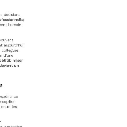
es décisions
ofessionnelle
,
ment humain
souvent
t aujourd’hui
s collègues
in d’une
titif, miser
 devient un
ER
’expérience
erception
 entre les
t
te dimension