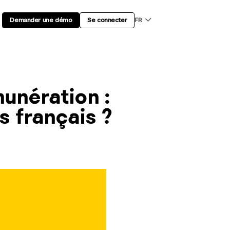
Demander une démo
Se connecter
FR
munération :
s français ?