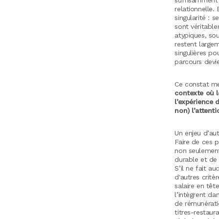
relationnelle.
singularité : 
sont véritabl
atypiques, sou
restent large
singulières p
parcours devi
Ce constat me
contexte où l
l’expérience d
non) l’attent
Un enjeu d’au
Faire de ces 
non seulement 
durable et de 
S’il ne fait 
d'autres critè
salaire en tête
l’intègrent da
de rémunérati
titres-restaur