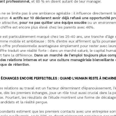
nt professionnel
, et 85 % en disent autant de leur manager.
 ne se limite pas à une ambiance agréable : il influence directement l
nviron
4 actifs sur 10 déclarent avoir déjà refusé une opportunité pr
 attractive,
pour ne pas quitter une équipe soudée
ou un environne
 chiffre est encore plus élevé chez les parents avec 46%.
est particulièrement marqué chez les 25-40 ans, une tranche d’âge 
mme mobile et ambitieuse : 55% d’entre eux affirment qu’ils pourraien
e offre professionnelle avantageuse simplement pour rester avec leur
iffre traduit une réalité forte : dans un marché saturé, le capital huma
t faire la différence.
Dans un marché de l’emploi toujours plus compé
é
des relations internes et sur une culture managériale bienveillante
gique
de rétention
.
 ÉCHANGES ENCORE PERFECTIBLES : QUAND L’HUMAIN RESTE À INCARN
des relations au travail est un facteur déterminant d’épanouissement, l
e, dès les premiers échanges, joue un rôle tout aussi crucial dans la p
se. Pourtant, les résultats de l’étude montrent une forme de décalage
andidats et la réalité perçue.
pondants estiment que les premiers contacts avec une entreprise son
axés sur l’humain, seuls 22% se disent pleinement convaincus par cet