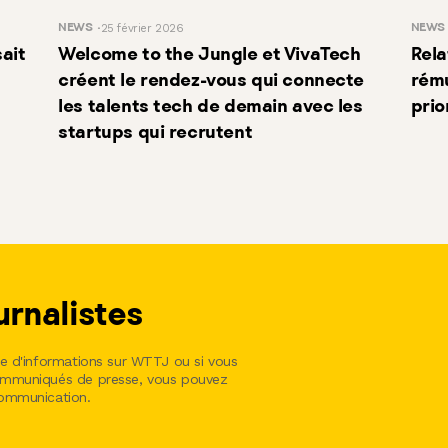
NEWS
25 février 2026
NEWS
ait
Welcome to the Jungle et VivaTech
Rela
créent le rendez-vous qui connecte
rému
les talents tech de demain avec les
prio
startups qui recrutent
urnalistes
he d'informations sur WTTJ ou si vous
communiqués de presse, vous pouvez
communication.