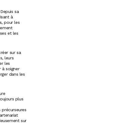
 Depuis sa
isant à
s, pour les
ètement
ses et les
réer sur sa
s, leurs
er les
 à soigner
erger dans les
ure
toujours plus
s précurseures
rtenariat
cieusement sur