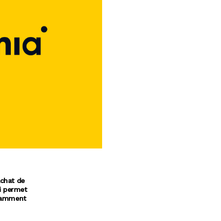
achat de
ui permet
otamment