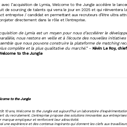
et avec l’acquisition de Lymia, Welcome to the Jungle accélère le lan
t de sourcing de talents qui verra le jour en 2025 et qui réinventera l
ct entreprise / candidat en permettant aux recruteurs d’être ultra attr
projeter directement dans le rôle et l’entreprise.
cquisition de Lymia est un moyen pour nous d’accélérer le dévelop
arallèle, nous restons en veille et à l’écoute des nouvelles initiatives
nsemble que nous pouvons construire la plateforme de matching recr
plus complète et la plus qualitative du marché.
” -
Kévin Le Roy, chie
Welcome to the Jungle
come to the Jungle
ntôt 10 ans, Welcome to the Jungle est aujourd’hui un laboratoire d’expérimentat
pert du recrutement. L’entreprise propose des solutions innovantes aux entreprises
 marque employeur et renforcent leur attractivité.
si une expérience et des contenus inspirants qui donnent les clefs aux travailleur