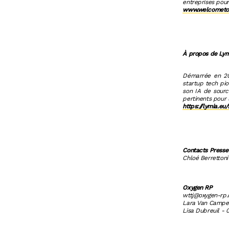
entreprises pour 
www.welcometot
À propos de Lym
Démarrée en 202
startup tech pi
son IA de sourc
pertinents pour 
https://lymia.eu/
Contacts Presse
Chloé Berrettoni
Oxygen RP
wttj@oxygen-rp
Lara Van Campen
Lisa Dubreuil - 