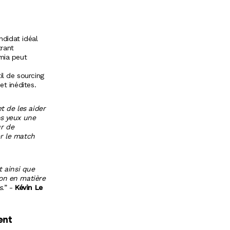
n
ndidat idéal
trant
ymia peut
il de sourcing
et inédites.
t de les aider
os yeux une
ur de
r le match
 ainsi que
ion en matière
s.
” -
Kévin Le
ent