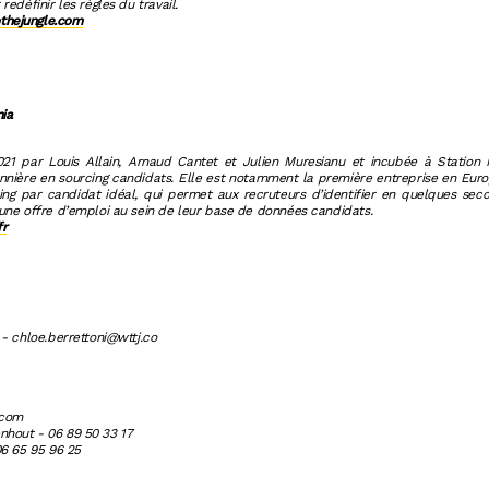
redéfinir les règles du travail.
hejungle.com
ia
1 par Louis Allain, Arnaud Cantet et Julien Muresianu et incubée à Station 
onnière en sourcing candidats. Elle est notamment la première entreprise en Eur
ing par candidat idéal, qui permet aux recruteurs d’identifier en quelques seco
une offre d’emploi au sein de leur base de données candidats.
fr
 - chloe.berrettoni@wttj.co
.com
hout - 06 89 50 33 17
06 65 95 96 25