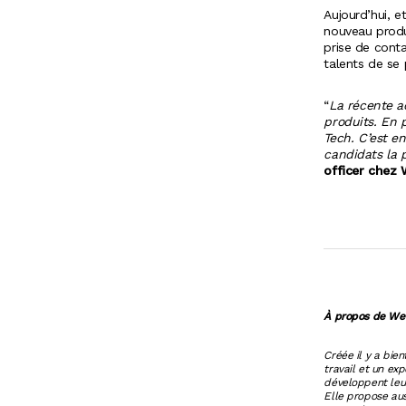
Aujourd’hui, 
nouveau produi
prise de conta
talents de se 
“
La récente a
produits. En p
Tech.
C’est e
candidats la
officer chez
À propos de Wel
Créée il y a bie
travail et un ex
développent leur
Elle propose aus