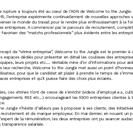
de rupture a toujours été au cœur de l’ADN de Welcome to the Jungle.
15, l’entreprise expérimente continuellement de nouvelles approches v
epenser le monde du travail pour le rendre plus enthousiasmant à la foi
les entreprises. A commencer par le parcours de recrutement, compl
 favoriser des “matchs professionnels” plus évidents entre les entrepri
ncept de “vitrine entreprise”, Welcome to the Jungle est le premier à c
 espaces dédiés pour présenter en détail les coulisses des entreprise
équipes, leurs projets etc.... Véritable mine d’or d’informations pour aid
s leur recherche, Welcome to the Jungle met aussi un point d’honneur
tilisateur, pour que le candidat ait plaisir à prendre le temps de s’imm
aces entreprises et qu’il puisse faire des choix plus éclairés.
ées, ces vitrines n’ont de cesse de s’enrichir (videos d’employé.e.s, cult
engagements RSE etc...) encourageant les 5500 entreprises clientes à 
ce.
 Jungle n’hésite d’ailleurs pas à proposer à ses clients, des initiative
 recrutement et de marque employeur. En mai dernier, en nouant un pa
l’expert de la rémunération, les deux entreprises ont pu avancer auda
a transparence salariale.