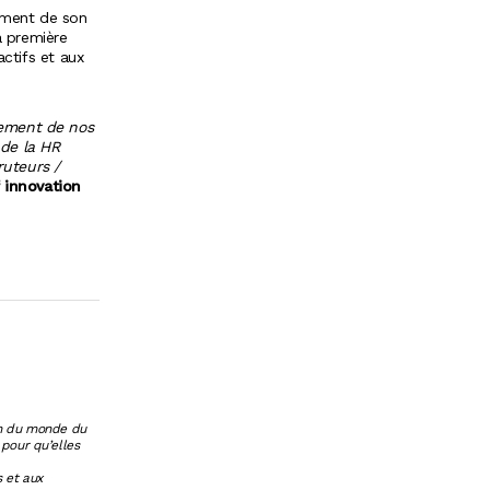
cement de son
a première
actifs et aux
pement de nos
 de la HR
uteurs /
f innovation
ion du monde du
 pour qu’elles
s et aux