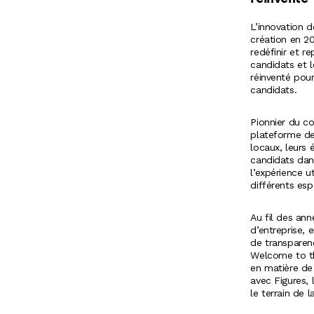
L’innovation 
création en 20
redéfinir et r
candidats et 
réinventé pour
candidats.
Pionnier du co
plateforme des
locaux, leurs 
candidats dan
l’expérience u
différents esp
Au fil des ann
d’entreprise, 
de transparen
Welcome to the
en matière de
avec Figures, 
le terrain de l