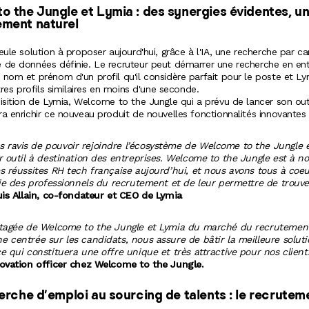
o the Jungle et Lymia : des
synergies évidentes, u
ment naturel
eule solution à proposer aujourd'hui, grâce à l'IA, une recherche par ca
 de données définie. Le recruteur peut démarrer une recherche en en
 nom et prénom d'un profil qu'il considère parfait pour le poste et L
utres profils similaires en moins d'une seconde.
isition de Lymia, Welcome to the Jungle qui a prévu de lancer son out
a enrichir ce nouveau produit de nouvelles fonctionnalités innovantes 
ravis de pouvoir rejoindre l’écosystème de Welcome to the Jungle e
ur outil à destination des entreprises. Welcome to the Jungle est à n
es réussites RH tech française aujourd’hui, et nous avons tous à coe
vie
des professionnels du recrutement et de leur permettre de trouve
is Allain,
co-fondateur et CEO de Lymia
rtagée de Welcome to the Jungle et Lymia du marché du recrutement
e centrée sur les candidats, nous assure de bâtir la meilleure solut
ce qui constituera une offre unique et très attractive pour nos client
novation officer chez Welcome to the Jungle.
herche d’emploi au sourcing
de talents : le recrutem