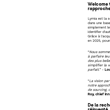
Welcome t
rapproche
Lymia est la s
dans une base
simplement le
identifier d'a
Grâce à l'acqu
en 2025, pourr
“
Nous sommes 
à
parfaire le
des
plus bell
simplifier la 
parfait.
” -
Lou
“
La vision pa
notre
approch
de
sourcing, 
Roy,
chief in
De la rec
réinventé